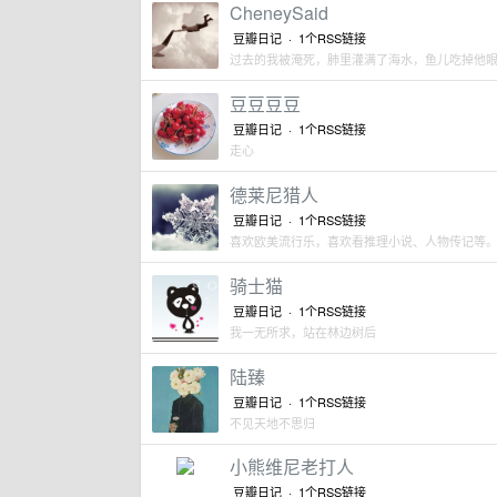
CheneySaid
豆瓣日记 ·
1个RSS链接
过去的我被淹死，肺里灌满了海水，鱼儿吃掉他
豆豆豆豆
豆瓣日记 ·
1个RSS链接
走心
德莱尼猎人
豆瓣日记 ·
1个RSS链接
喜欢欧美流行乐，喜欢看推理小说、人物传记等
骑士猫
豆瓣日记 ·
1个RSS链接
我一无所求，站在林边树后
陆臻
豆瓣日记 ·
1个RSS链接
不见天地不思归
小熊维尼老打人
豆瓣日记 ·
1个RSS链接