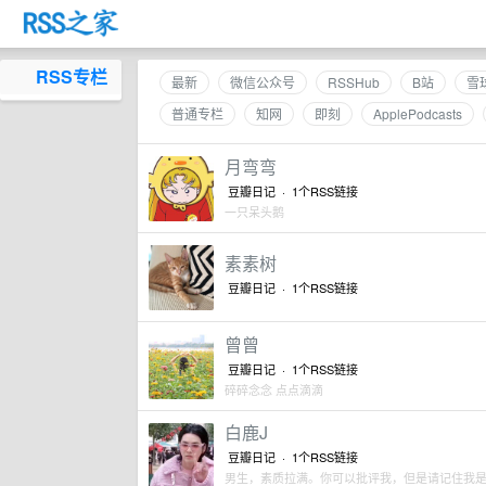
RSS专栏
最新
微信公众号
RSSHub
B站
雪
普通专栏
知网
即刻
ApplePodcasts
月弯弯
豆瓣日记 ·
1个RSS链接
一只呆头鹅
素素树
豆瓣日记 ·
1个RSS链接
曾曾
豆瓣日记 ·
1个RSS链接
碎碎念念 点点滴滴
白鹿J
豆瓣日记 ·
1个RSS链接
男生，素质拉满。你可以批评我，但是请记住我是