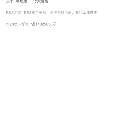
关于
移动版
·
今天看啥
·
RSS之家 - RSS聚合平台，不住信息茧房，看什么我做主
© 2025 ~
沪ICP备11025650号