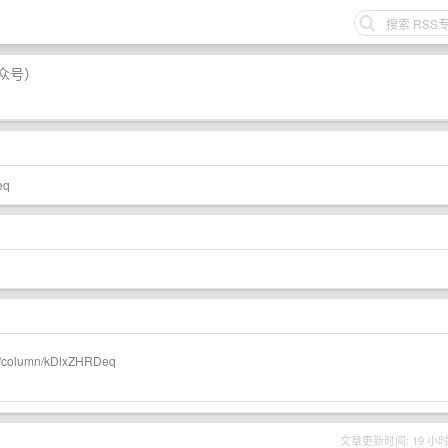
众号）
eq
me/column/kDlxZHRDeq
文章更新时间: 19 小