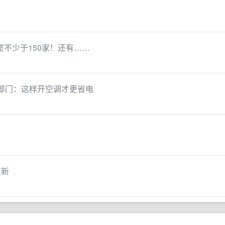
不少于150家！还有……
力部门：这样开空调才更省电
更新