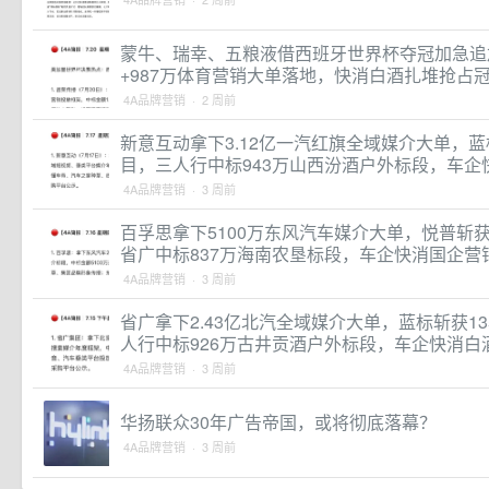
蒙牛、瑞幸、五粮液借西班牙世界杯夺冠加急追加赛
+987万体育营销大单落地，快消白酒扎堆抢占
4A品牌营销 · 2 周前
新意互动拿下3.12亿一汽红旗全域媒介大单，蓝
目，三人行中标943万山西汾酒户外标段，车企
4A品牌营销 · 3 周前
百孚思拿下5100万东风汽车媒介大单，悦普斩获
省广中标837万海南农垦标段，车企快消国企营
4A品牌营销 · 3 周前
省广拿下2.43亿北汽全域媒介大单，蓝标斩获1
人行中标926万古井贡酒户外标段，车企快消白
4A品牌营销 · 3 周前
华扬联众30年广告帝国，或将彻底落幕？
4A品牌营销 · 3 周前