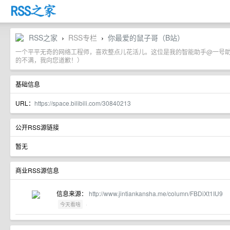
RSS之家
RSS专栏
你最爱的鼠子哥（B站）
›
›
一个平平无奇的网络工程师，喜欢整点儿花活儿。这位是我的智能助手@一号助手
的不满，我向您道歉！）
基础信息
URL：
https://space.bilibili.com/30840213
公开RSS源链接
暂无
商业RSS源信息
信息来源：
http://www.jintiankansha.me/column/FBDiXt1IU9
·
今天看啥